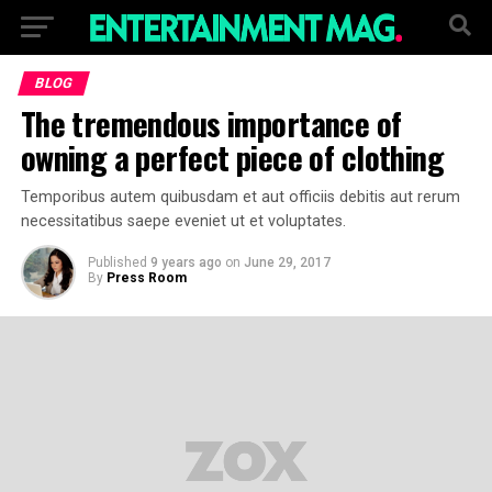
BLOG
The tremendous importance of
owning a perfect piece of clothing
Temporibus autem quibusdam et aut officiis debitis aut rerum
necessitatibus saepe eveniet ut et voluptates.
Published
9 years ago
on
June 29, 2017
By
Press Room