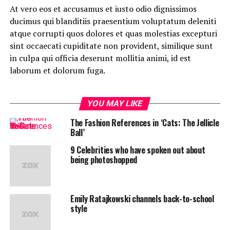
At vero eos et accusamus et iusto odio dignissimos
ducimus qui blanditiis praesentium voluptatum deleniti
atque corrupti quos dolores et quas molestias excepturi
sint occaecati cupiditate non provident, similique sunt
in culpa qui officia deserunt mollitia animi, id est
laborum et dolorum fuga.
YOU MAY LIKE
The Fashion References in ‘Cats: The Jellicle
Ball’
9 Celebrities who have spoken out about
being photoshopped
Emily Ratajkowski channels back-to-school
style